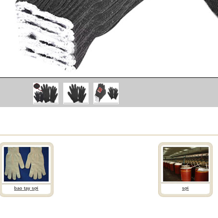
bao tay sợi
sợi