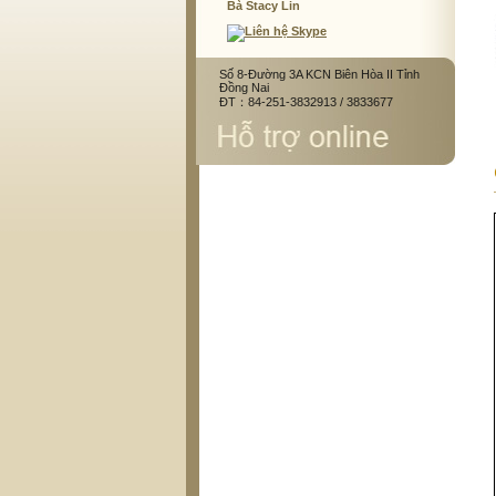
Bà Stacy Lin
Số 8-Đường 3A KCN Biên Hòa II Tỉnh
Đồng Nai
ĐT：84-251-3832913 / 3833677